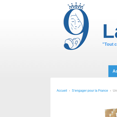
↓
PASSER
AU
CONTENU
L
PRINCIPAL
"Tout c
Ac
Accueil
›
S’engager pour la France
›
Un