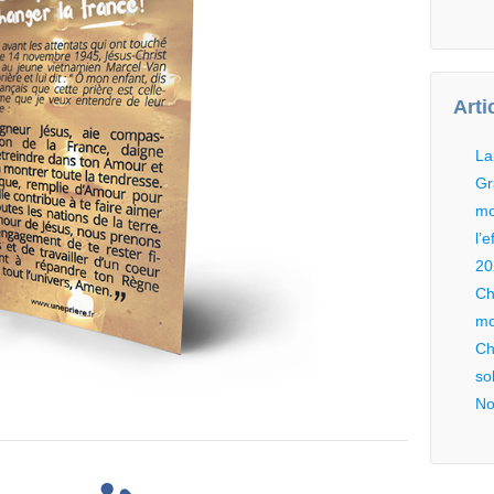
Arti
La
Gr
mo
l’
20
Ch
m
Ch
so
No